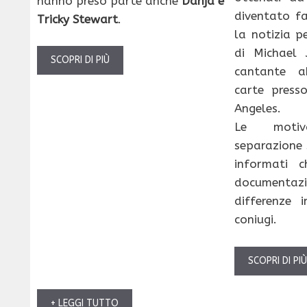
hanno preso parte anche
Danja e
diventato f
Tricky Stewart
.
la notizia p
di Michael 
SCOPRI DI PIÙ
cantante a
carte presso
Angeles.
Le motiv
separazione 
informati 
documentazio
differenze i
coniugi.
SCOPRI DI PI
+ LEGGI TUTTO