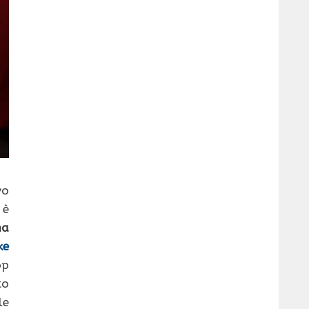
vo
 è
na
ke
op
o
le