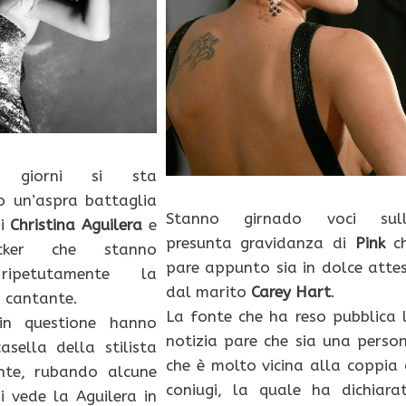
i giorni si sta
 un’aspra battaglia
Stanno girnado voci sul
di
Christina Aguilera
e
presunta gravidanza di
Pink
c
cker che stanno
pare appunto sia in dolce atte
ripetutamente la
dal marito
Carey Hart
.
a cantante.
La fonte che ha reso pubblica 
in questione hanno
notizia pare che sia una perso
asella della stilista
che è molto vicina alla coppia 
nte, rubando alcune
coniugi, la quale ha dichiara
si vede la Aguilera in