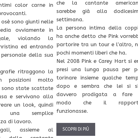
che la cantante america
ntimi color carne in
sarebbe già alla dodicesi
rovocanti.
settimana.
 osè sono giunti nelle
La persona intima della copp
edia ovviamente in
ha anche detto che Pink vorreb
gale, violando la
partorire tra un tour e l’altro, n
hristina ed entrando
pochi momenti liberi che ha.
 personale della sua
Nel 2008 Pink e Carey Hart si e
presi una lunga pausa per p
grafie ritraggono la
torinare insieme qualche tem
n posizioni molto
dopo e sembra che lei si s
 sono state scattate
davvero prodigata a fare 
asa e servivano alla
modo che il rapport
creare un look, quindi
funzionasse.
o una semplice
za di lavoro.
ali, assieme al
SCOPRI DI PIÙ
t della cantante