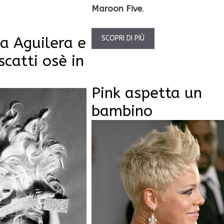
Maroon Five
.
na Aguilera e
SCOPRI DI PIÙ
scatti osè in
Pink aspetta un
bambino