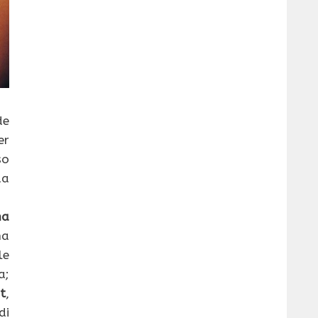
de
er
so
da
na
na
le
a;
t
,
di