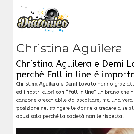
Vai
al
contenuto
Christina Aguilera
Christina Aguilera e Demi L
perché Fall in line è import
Christina Aguilera
e
Demi Lovato
hanno graziato 
ed i nostri cuori con “
Fall in line
” un brano che n
canzone orecchiabile da ascoltare, ma una vera
posizione
nel spingere le donne a credere a se s
abusi solo perché la società non le rispetta.