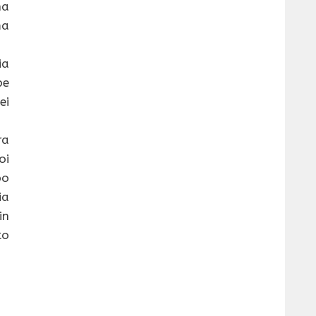
na
ma
ia
be
ei
ra
oi
po
ia
in
o