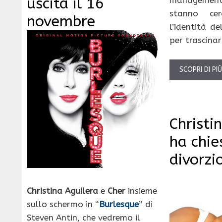
uscita il 16
stanno cer
novembre
l’identità de
per trascinar
SCOPRI DI PI
Christi
ha chies
divorzi
Christina Aguilera
e
Cher
insieme
sullo schermo in “
Burlesque
” di
Steven Antin, che vedremo il