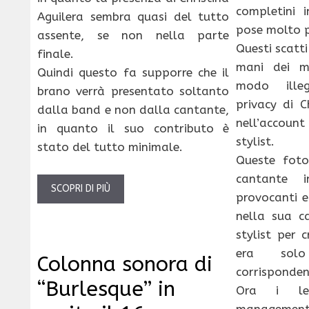
completini i
Aguilera sembra quasi del tutto
pose molto p
assente, se non nella parte
Questi scatti
finale.
mani dei m
Quindi questo fa supporre che il
modo ille
brano verrà presentato soltanto
privacy di C
dalla band e non dalla cantante,
nell’account
in quanto il suo contributo è
stylist.
stato del tutto minimale.
Queste foto
cantante i
SCOPRI DI PIÙ
provocanti e
nella sua c
stylist per 
era sol
Colonna sonora di
corrisponden
“Burlesque” in
Ora i leg
managemen