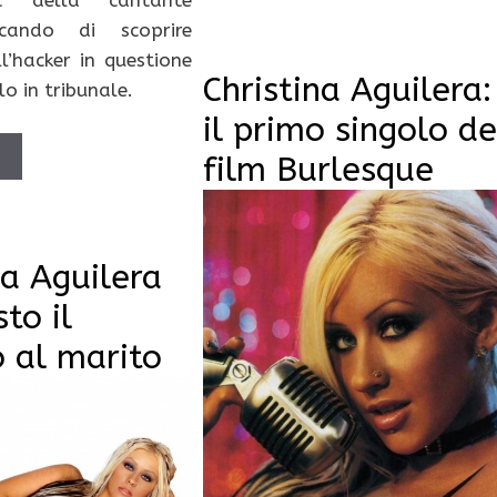
cando di scoprire
ll’hacker in questione
Christina Aguilera:
lo in tribunale.
il primo singolo de
Ù
film Burlesque
na Aguilera
to il
o al marito