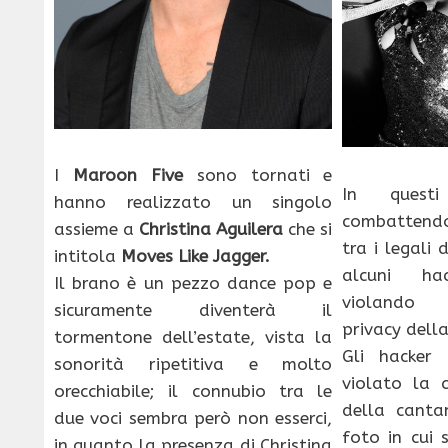
I
Maroon Five
sono tornati e
In quest
hanno realizzato un singolo
combattendo
assieme a
Christina Aguilera
che si
tra i legali 
intitola
Moves Like Jagger.
alcuni ha
Il brano è un pezzo dance pop e
violando 
sicuramente diventerà il
privacy dell
tormentone dell’estate, vista la
Gli hacker 
sonorità ripetitiva e molto
violato la c
orecchiabile; il connubio tra le
della canta
due voci sembra però non esserci,
foto in cui 
in quanto la presenza di Christina