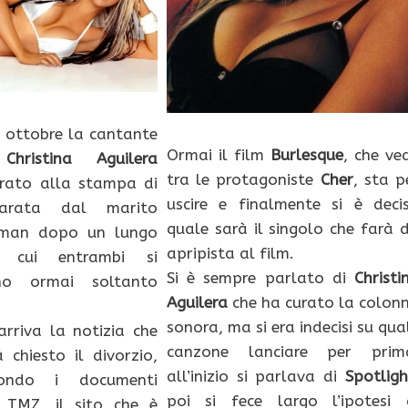
 ottobre la cantante
Ormai il film
Burlesque
, che ve
a
Christina Aguilera
tra le protagoniste
Cher
, sta p
arato alla stampa di
uscire e finalmente si è deci
parata dal marito
quale sarà il singolo che farà 
tman dopo un lungo
apripista al film.
n cui entrambi si
Si è sempre parlato di
Christi
ano ormai soltanto
Aguilera
che ha curato la colon
sonora, ma si era indecisi su qua
arriva la notizia che
canzone lanciare per prim
à chiesto il divorzio,
all’inizio si parlava di
Spotligh
condo i documenti
poi si fece largo l’ipotesi 
 TMZ, il sito che è