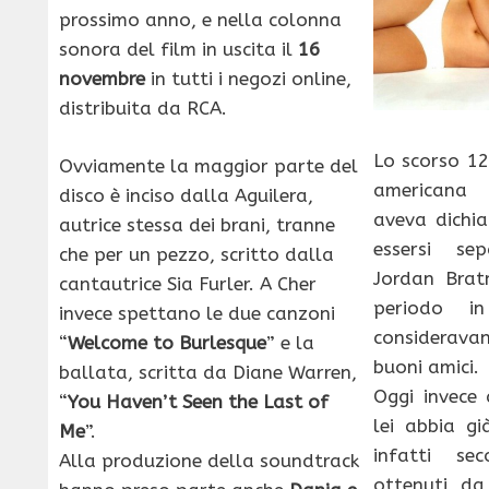
prossimo anno, e nella colonna
sonora del film in uscita il
16
novembre
in tutti i negozi online,
distribuita da RCA.
Lo scorso 12
Ovviamente la maggior parte del
american
disco è inciso dalla Aguilera,
aveva dichi
autrice stessa dei brani, tranne
essersi se
che per un pezzo, scritto dalla
Jordan Bra
cantautrice Sia Furler. A Cher
periodo i
invece spettano le due canzoni
considerav
“
Welcome to Burlesque
” e la
buoni amici.
ballata, scritta da Diane Warren,
Oggi invece 
“
You Haven’t Seen the Last of
lei abbia gi
Me
”.
infatti se
Alla produzione della soundtrack
ottenuti da