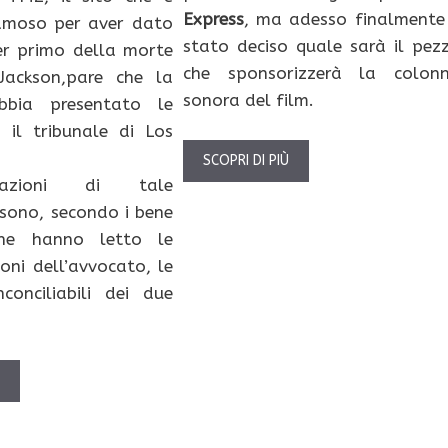
Express
, ma adesso finalmente
amoso per aver dato
stato deciso quale sarà il pez
er primo della morte
che sponsorizzerà la colon
Jackson,pare che la
sonora del film.
bbia presentato le
 il tribunale di Los
SCOPRI DI PIÙ
azioni di tale
sono, secondo i bene
che hanno letto le
ni dell’avvocato, le
nconciliabili dei due
Ù