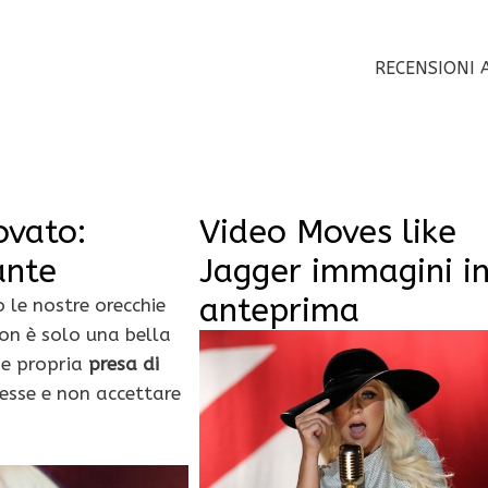
RECENSIONI 
ovato:
Video Moves like
ante
Jagger immagini i
anteprima
le nostre orecchie
on è solo una bella
 e propria
presa di
tesse e non accettare