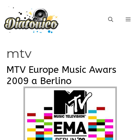
Vai
al
ME
contenuto
mtv
MTV Europe Music Awars
2009 a Berlino