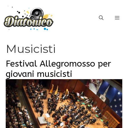
Vai
al
ME
contenuto
Musicisti
Festival Allegromosso per
giovani musicisti