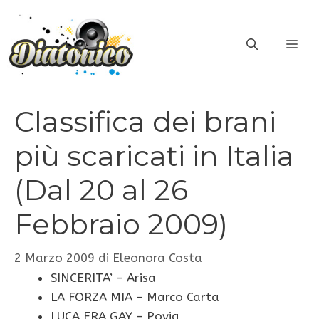
Vai
al
ME
contenuto
Classifica dei brani
più scaricati in Italia
(Dal 20 al 26
Febbraio 2009)
2 Marzo 2009
di
Eleonora Costa
SINCERITA’ – Arisa
LA FORZA MIA – Marco Carta
LUCA ERA GAY – Povia