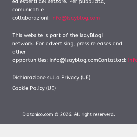
ed esperti del settore. Per pubblicità,
comunicati e
collaborazioni:
info@isayblog.com
This website is part of the IsayBlog!
network. For advertising, press releases and
other
opportunities:
info@isayblog.comContattaci
:
inf
Dichiarazione sulla Privacy (UE)
Cookie Policy (UE)
Diatonico.com © 2026. All right reserverd.