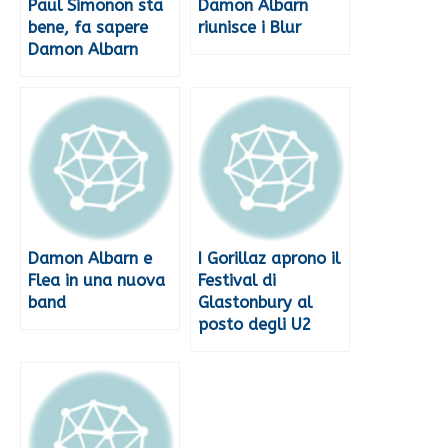
Paul Simonon sta
Damon Albarn
bene, fa sapere
riunisce i Blur
Damon Albarn
Damon Albarn e
I Gorillaz aprono il
Flea in una nuova
Festival di
band
Glastonbury al
posto degli U2