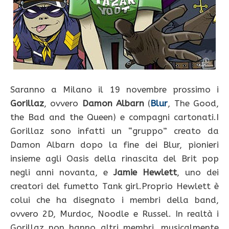
Saranno a Milano il 19 novembre prossimo i
Gorillaz
, ovvero
Damon Albarn
(
Blur
, The Good,
the Bad and the Queen) e compagni cartonati.I
Gorillaz sono infatti un “gruppo” creato da
Damon Albarn dopo la fine dei Blur, pionieri
insieme agli Oasis della rinascita del Brit pop
negli anni novanta, e
Jamie Hewlett
, uno dei
creatori del fumetto Tank girl.Proprio Hewlett è
colui che ha disegnato i membri della band,
ovvero 2D, Murdoc, Noodle e Russel. In realtà i
Gorillaz non hanno altri membri, musicalmente