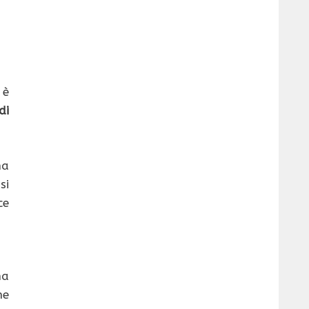
 è
di
na
si
ce
ha
he