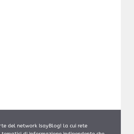
rte del network IsayBlog! la cui rete
i tematici di informazione indipendente che