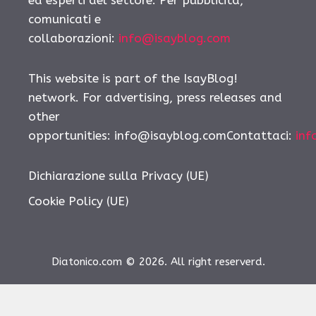
ed esperti del settore. Per pubblicità,
comunicati e
collaborazioni:
info@isayblog.com
This website is part of the IsayBlog!
network. For advertising, press releases and
other
opportunities:
info@isayblog.comContattaci
:
inf
Dichiarazione sulla Privacy (UE)
Cookie Policy (UE)
Diatonico.com © 2026. All right reserverd.