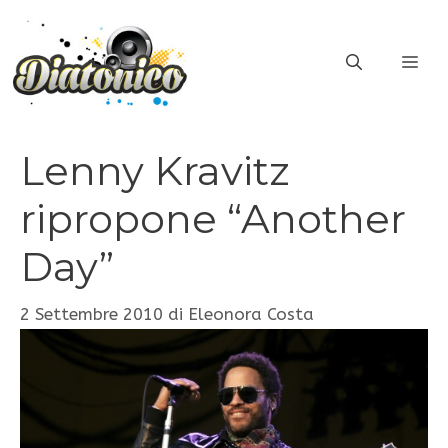
Vai
al
ME
contenuto
Lenny Kravitz
ripropone “Another
Day”
2 Settembre 2010
di
Eleonora Costa