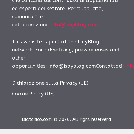
che contano sul contributo di appassionati
ed esperti del settore. Per pubblicità,
comunicati e
collaborazioni:
info@isayblog.com
This website is part of the IsayBlog!
network. For advertising, press releases and
other
opportunities:
info@isayblog.comContattaci
:
inf
Dichiarazione sulla Privacy (UE)
Cookie Policy (UE)
Diatonico.com © 2026. All right reserverd.