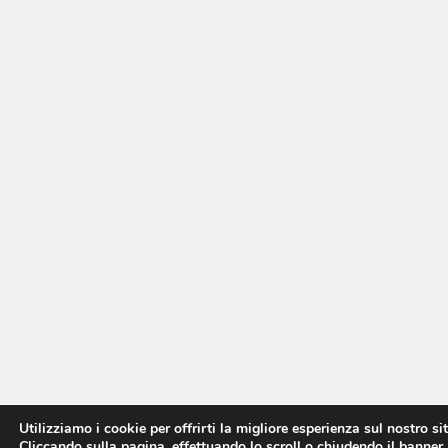
Utilizziamo i cookie per offrirti la migliore esperienza sul nostro si
Cliccando sulla pagina, effettuando lo scroll o chiudendo il banner,