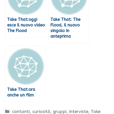
Take That:oggi
Take That: The
esce il nuovo video
Flood, il nuovo
The Flood
singolo in
anteprima
Take That:ora
anche un film
Categorie
cantanti
,
curiosità
,
gruppi
,
interviste
,
Take