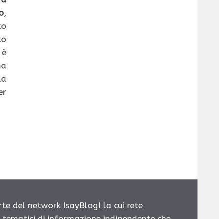
o
,
o
to
 è
ma
la
er
rte del network IsayBlog! la cui rete
i tematici di informazione indipendente che