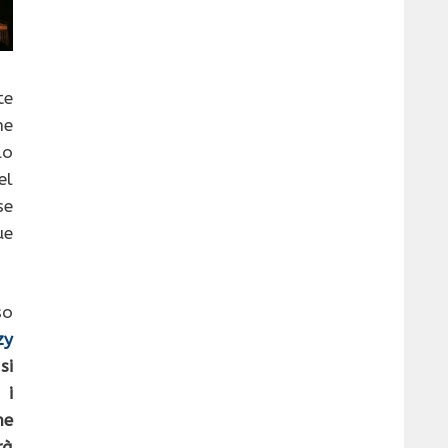
te
he
lo
el
se
ue
so
zy
si
 i
he
rà