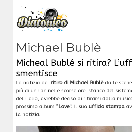
Vai
al
contenuto
Michael Bublè
Micheal Bublé si ritira? L’u
smentisce
La notizia del
ritiro di Michael Bublè
dalle scene
più di un fan nelle scorse ore: stanco del siste
del figlio, avrebbe deciso di ritirarsi dalla musi
prossimo album “
Love
“. Il suo
ufficio stampa
av
la notizia.