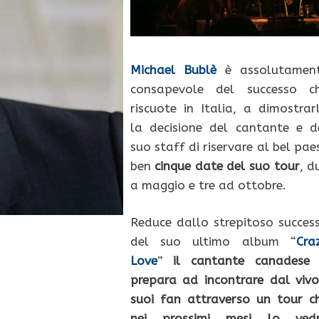
Michael Bublè
è assolutamen
consapevole del successo c
riscuote in Italia, a dimostrar
la decisione del cantante e d
suo staff di riservare al bel pae
ben
cinque date del suo tour
, d
a maggio e tre ad ottobre.
Reduce dallo strepitoso succes
del suo ultimo album “
Cra
Love
”
il cantante canadese 
prepara ad incontrare dal vivo
suoi fan attraverso un tour c
nei prossimi mesi lo ved