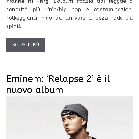
Frankie Hi -Nrg
. L’album spazia dal reggae a
sonorità più r’n’b/hip hop e contaminazioni
folkeggianti, fino ad arrivare a pezzi rock più
spinti.
SCOPRI DI PIÙ
Eminem: ‘Relapse 2’ è il
nuovo album