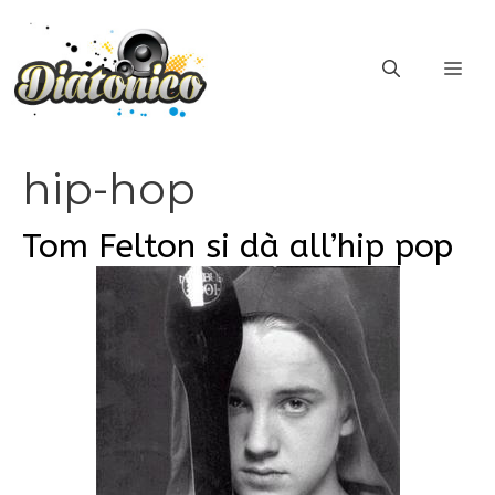
Vai
al
ME
contenuto
hip-hop
Tom Felton si dà all’hip pop