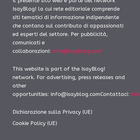
Il presente sito web è parte del network
IsayBlog! la cui rete editoriale comprende
siti tematici di informazione indipendente
che contano sul contributo di appassionati
ed esperti del settore. Per pubblicità,
comunicati e
collaborazioni:
info@isayblog.com
This website is part of the IsayBlog!
network. For advertising, press releases and
other
opportunities:
info@isayblog.comContattaci
:
inf
Dichiarazione sulla Privacy (UE)
Cookie Policy (UE)