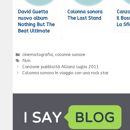
David Guetta
Colonna sonora
Canzo
nuovo album
The Last Stand
Il Bos
Nothing But The
La Sf
Beat Ultimate
Categorie
cinematografia
,
colonne sonore
Tag
film
Canzone pubblicità Allianz luglio 2011
Colonna sonora In viaggio con una rock star