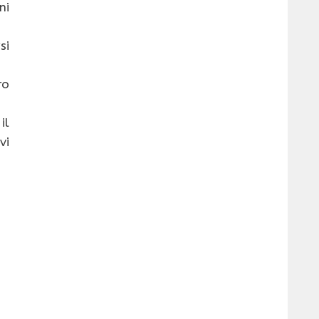
ni
si
ro
il
vi