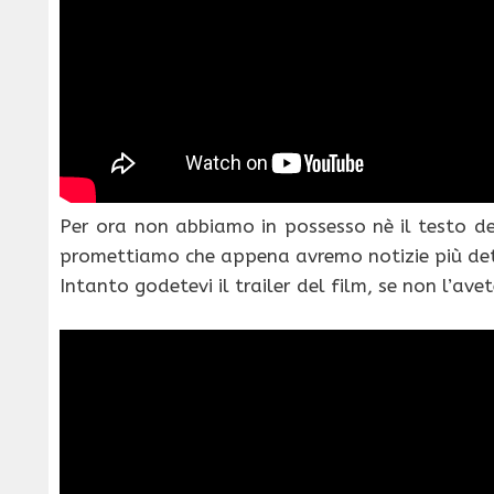
Per ora non abbiamo in possesso nè il testo de
promettiamo che appena avremo notizie più det
Intanto godetevi il trailer del film, se non l’ave