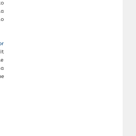
to
la
do
or
it
le
ma
he