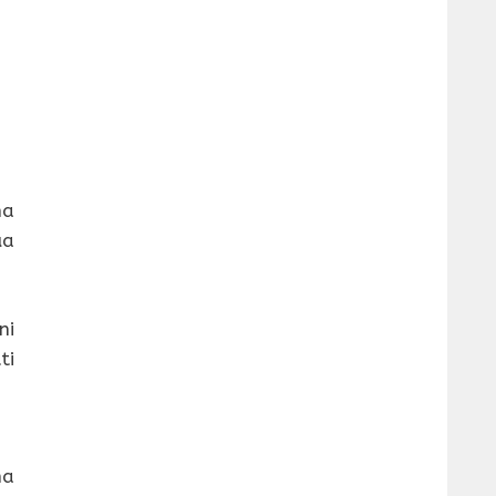
a
ua
ni
ti
ha