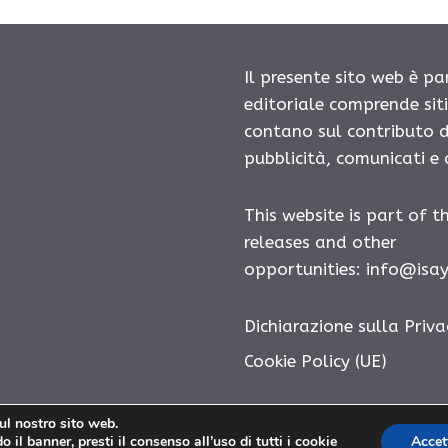
Il presente sito web è pa
editoriale comprende sit
contano sul contributo d
pubblicità, comunicati e
This website is part of t
releases and other
opportunities:
info@isa
Dichiarazione sulla Priva
Cookie Policy (UE)
sul nostro sito web.
 il banner, presti il consenso all’uso di tutti i cookie
Accet
Diatonico.com © 2026. All right reserverd.