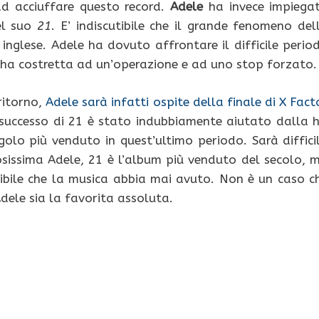
ad acciuffare questo record.
Adele
ha invece impiega
del suo
21
. E’ indiscutibile che il grande fenomeno del
inglese. Adele ha dovuto affrontare il difficile perio
l’ha costretta ad un’operazione e ad uno stop forzato.
ritorno,
Adele sarà infatti ospite della finale di X Fact
 successo di 21 è stato indubbiamente aiutato dalla h
golo più venduto in quest’ultimo periodo. Sarà diffici
uosissima Adele, 21 è l’album più venduto del secolo, 
dibile che la musica abbia mai avuto. Non è un caso c
dele sia la favorita assoluta.