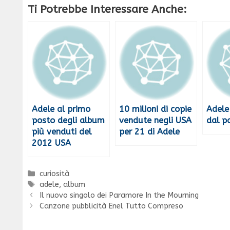
Ti Potrebbe Interessare Anche:
Adele al primo
10 milioni di copie
Adele
posto degli album
vendute negli USA
dal p
più venduti del
per 21 di Adele
2012 USA
Categorie
curiosità
Tag
adele
,
album
Il nuovo singolo dei Paramore In the Mourning
Canzone pubblicità Enel Tutto Compreso