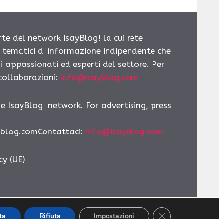
rte del network IsayBlog! la cui rete
i tematici di informazione indipendente che
i appassionati ed esperti del settore. Per
 collaborazioni:
info@isayblog.com
he IsayBlog! network. For advertising, press
yblog.comContattaci
:
info@isayblog.com
cy (UE)
CLOSE GDPR CO
ta
Rifiuta
Impostazioni