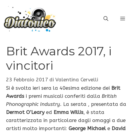
Vai
al
ME
contenuto
Brit Awards 2017, i
vincitori
23 Febbraio 2017
di
Valentina Cervelli
Si è svolta ieri sera la 40esima edizione dei
Brit
Awards
i premi musicali conferiti dalla
British
Phonographic Industry
. La serata , presentata da
Dermot O’Leary
ed
Emma Willis
, è stata
caratterizzata in particolare dagli omaggi a due
artisti molto importanti:
George Michael
e
David