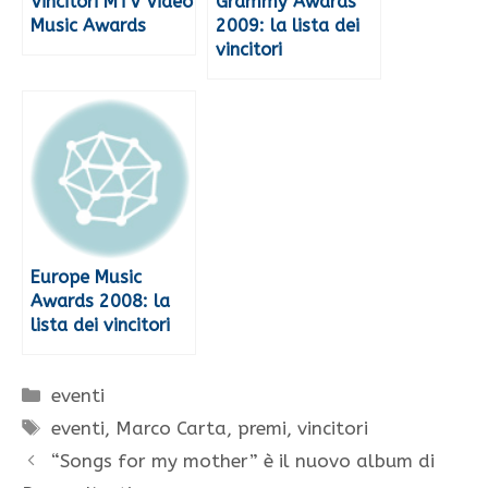
Vincitori MTV Video
Grammy Awards
Music Awards
2009: la lista dei
vincitori
Europe Music
Awards 2008: la
lista dei vincitori
Categorie
eventi
Tag
eventi
,
Marco Carta
,
premi
,
vincitori
“Songs for my mother” è il nuovo album di