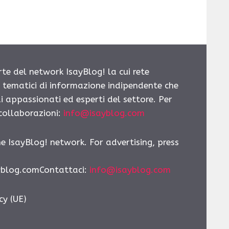
rte del network IsayBlog! la cui rete
i tematici di informazione indipendente che
i appassionati ed esperti del settore. Per
 collaborazioni:
info@isayblog.com
he IsayBlog! network. For advertising, press
yblog.comContattaci
:
info@isayblog.com
cy (UE)