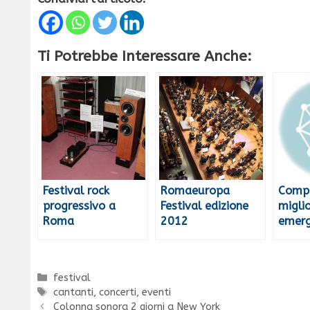
Ti Potrebbe Interessare Anche:
Festival rock
Romaeuropa
Compi
progressivo a
Festival edizione
migli
Roma
2012
emerg
Categorie
festival
Tag
cantanti
,
concerti
,
eventi
Colonna sonora 2 giorni a New York