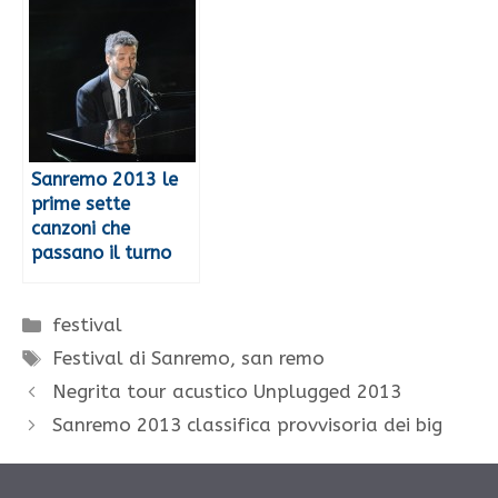
Sanremo 2013 le
prime sette
canzoni che
passano il turno
Categorie
festival
Tag
Festival di Sanremo
,
san remo
Negrita tour acustico Unplugged 2013
Sanremo 2013 classifica provvisoria dei big