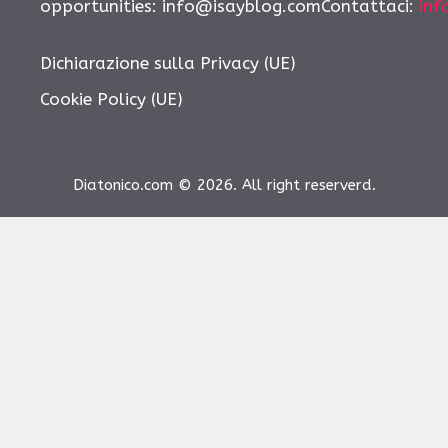
opportunities:
info@isayblog.comContattaci
:
inf
Dichiarazione sulla Privacy (UE)
Cookie Policy (UE)
Diatonico.com © 2026. All right reserverd.