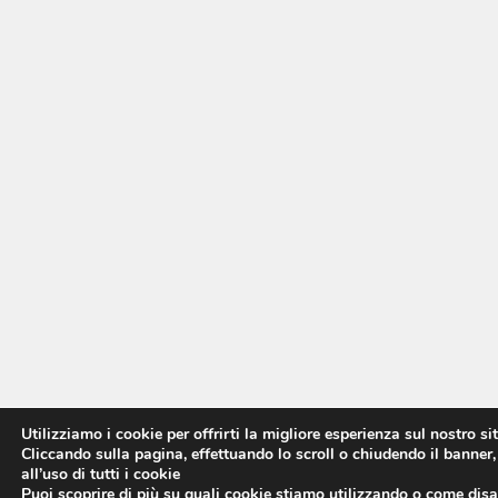
Utilizziamo i cookie per offrirti la migliore esperienza sul nostro si
Cliccando sulla pagina, effettuando lo scroll o chiudendo il banner,
all’uso di tutti i cookie
Puoi scoprire di più su quali cookie stiamo utilizzando o come disat