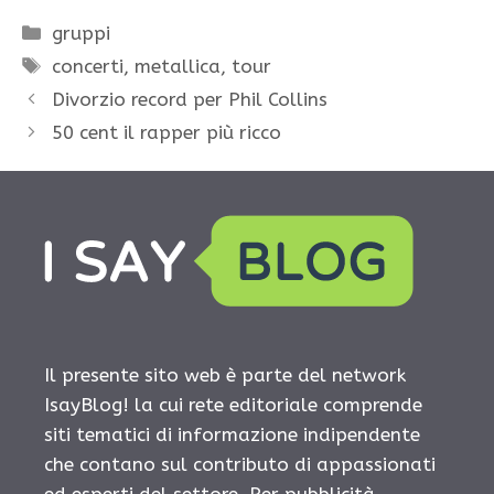
Categorie
gruppi
Tag
concerti
,
metallica
,
tour
Divorzio record per Phil Collins
50 cent il rapper più ricco
Il presente sito web è parte del network
IsayBlog! la cui rete editoriale comprende
siti tematici di informazione indipendente
che contano sul contributo di appassionati
ed esperti del settore. Per pubblicità,