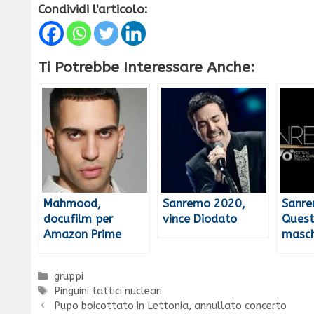
Condividi l'articolo:
Ti Potrebbe Interessare Anche:
Mahmood,
Sanremo 2020,
Sanr
docufilm per
vince Diodato
Quest
Amazon Prime
masch
Categorie
gruppi
Tag
Pinguini tattici nucleari
Pupo boicottato in Lettonia, annullato concerto