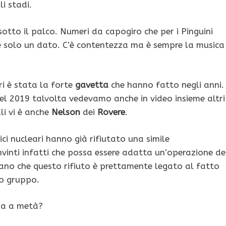
i stadi.
 sotto il palco. Numeri da capogiro che per i Pinguini
e solo un dato. C’è contentezza ma è sempre la musica
ri è stata la forte
gavetta
che hanno fatto negli anni.
el 2019 talvolta vedevamo anche in video insieme altri
ali vi è anche
Nelson
dei
Rovere
.
ttici nucleari hanno già rifiutato una simile
nti infatti che possa essere adatta un’operazione de
ano che questo rifiuto è prettamente legato al fatto
ro gruppo.
ria a metà?