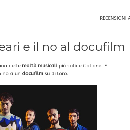
RECENSIONI 
eari e il no al docufilm
una delle
realtà musicali
più solide italiane. E
o no a un
docufilm
su di loro.