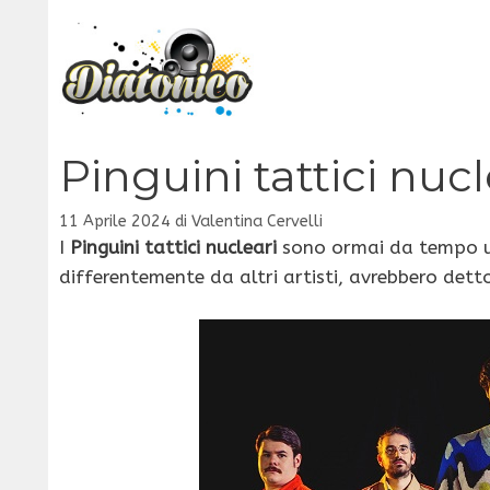
Vai
al
contenuto
Pinguini tattici nucl
11 Aprile 2024
di
Valentina Cervelli
I
Pinguini tattici nucleari
sono ormai da tempo 
differentemente da altri artisti, avrebbero dett