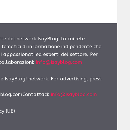
rte del network IsayBlog! la cui rete
i tematici di informazione indipendente che
i appassionati ed esperti del settore. Per
 collaborazioni:
info@isayblog.com
he IsayBlog! network. For advertising, press
yblog.comContattaci
:
info@isayblog.com
cy (UE)