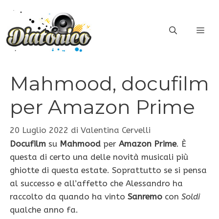
Vai
al
ME
contenuto
Mahmood, docufilm
per Amazon Prime
20 Luglio 2022
di
Valentina Cervelli
Docufilm
su
Mahmood
per
Amazon Prime
. È
questa di certo una delle novità musicali più
ghiotte di questa estate. Soprattutto se si pensa
al successo e all’affetto che Alessandro ha
raccolto da quando ha vinto
Sanremo
con
Soldi
qualche anno fa.