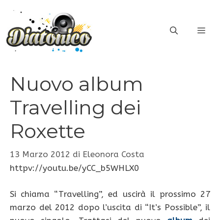
Vai
al
ME
contenuto
Nuovo album
Travelling dei
Roxette
13 Marzo 2012
di
Eleonora Costa
httpv://youtu.be/yCC_b5WHLX0
Si chiama “Travelling”, ed uscirà il prossimo 27
marzo del 2012 dopo l’uscita di “It’s Possible”, il