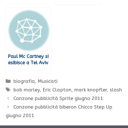
Paul Mc Cartney si
esibisce a Tel Aviv
Categorie
biografia
,
Musicisti
Tag
bob marley
,
Eric Clapton
,
mark knopfler
,
slash
Canzone pubblicità Sprite giugno 2011
Canzone pubblicità biberon Chicco Step Up
giugno 2011