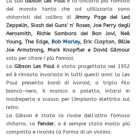
La sua
Gibson Les Paul
è la chitarra più famosa
del mondo tanto che ad utilizzarla sono
chitarristi del calibro di
Jimmy Page dei Led
Zeppelin, Slash dei Guns’ n’ Roses, Joe Perry degli
Aerosmith, Richie Sambora dei Bon Jovi, Neil
Young, The Edge,
Bob Marley,
Eric Clapton, Billie
Joe Armstrong, Mark Knopfler e David Gilmour
solo per citare i più famosi.
La
Gibson Les Paul
è stata progettata nel 1952
ed è rimasta invariata in tutti questi anni: la Les
Paul presenta bordi di ivoroid, a triplo filo
bianco-nero, il manico a paletta, intarsi in
madreperla e scasso per l’impianto elettrico sul
retro.
La Gibson è stata la rivale dell’altra famosa
chitarra, la
Fender
, a è sempre stata molto più
compatta e ricorda la forma di un violino.