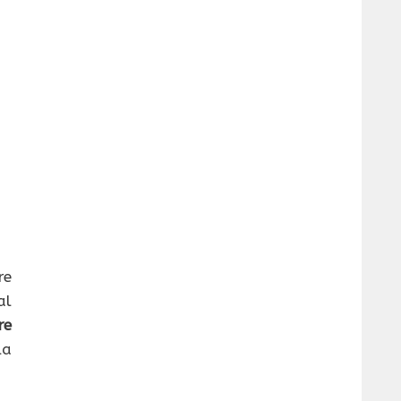
re
al
re
la