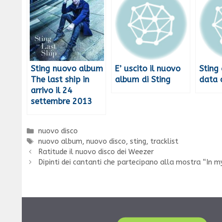
Sting nuovo album
E’ uscito il nuovo
Sting
The last ship in
album di Sting
data 
arrivo il 24
settembre 2013
Categorie
nuovo disco
Tag
nuovo album
,
nuovo disco
,
sting
,
tracklist
Ratitude il nuovo disco dei Weezer
Dipinti dei cantanti che partecipano alla mostra “In my