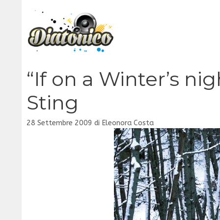
Vai
al
contenuto
“If on a Winter’s nig
Sting
28 Settembre 2009
di
Eleonora Costa