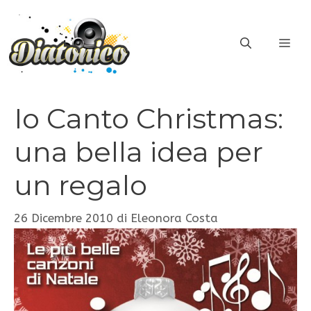
Vai
al
ME
contenuto
Io Canto Christmas:
una bella idea per
un regalo
26 Dicembre 2010
di
Eleonora Costa