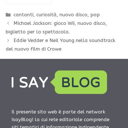
Categorie
cantanti
,
curiosità
,
nuovo disco
,
pop
Michael Jackson: gioco Wii, nuovo disco,
biglietto per lo spettacolo.
Eddie Vedder e Neil Young nella soundtrack
del nuovo film di Crowe
Il presente sito web è parte del network
IsayBlog! la cui rete editoriale comprende
siti tematici di informazione indipendente