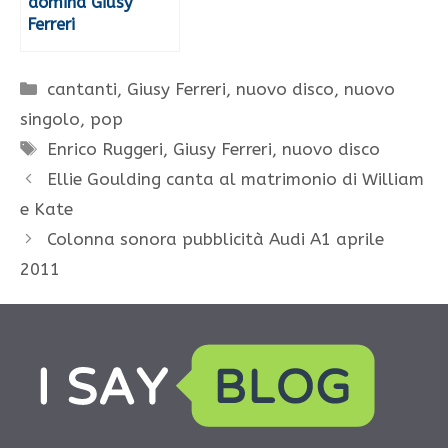
domina Giusy
Ferreri
Categorie
cantanti
,
Giusy Ferreri
,
nuovo disco
,
nuovo
singolo
,
pop
Tag
Enrico Ruggeri
,
Giusy Ferreri
,
nuovo disco
Ellie Goulding canta al matrimonio di William
e Kate
Colonna sonora pubblicità Audi A1 aprile
2011