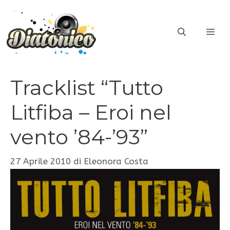
Vai
al
ME
contenuto
Tracklist “Tutto
Litfiba – Eroi nel
vento ’84-’93”
27 Aprile 2010
di
Eleonora Costa