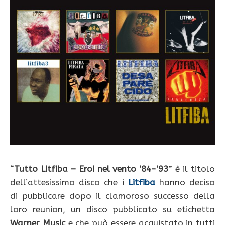
“
Tutto Litfiba – Eroi nel vento ’84-’93
” è il titolo
dell’attesissimo disco che i
Litfiba
hanno deciso
di pubblicare dopo il clamoroso successo della
loro reunion, un disco pubblicato su etichetta
Warner Music
e che può essere acquistato in tutti