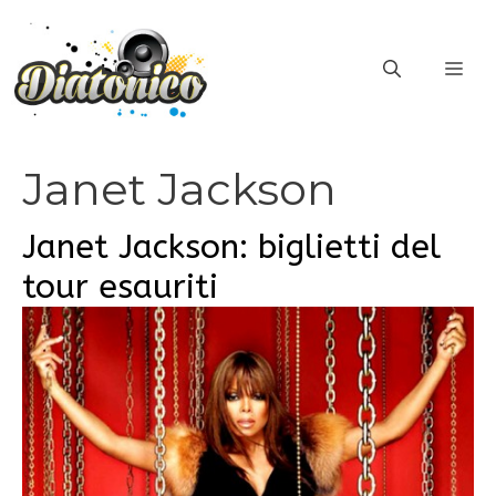
Vai
al
ME
contenuto
Janet Jackson
Janet Jackson: biglietti del
tour esauriti