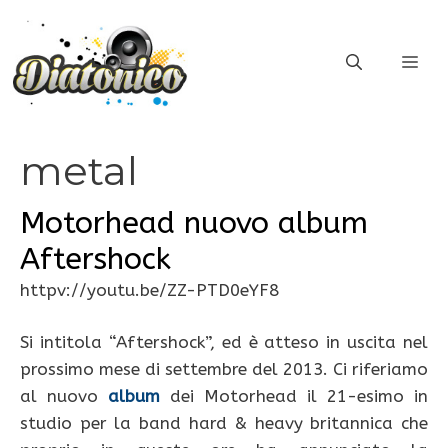
Vai
al
ME
contenuto
metal
Motorhead nuovo album
Aftershock
httpv://youtu.be/ZZ-PTD0eYF8
Si intitola “Aftershock”, ed è atteso in uscita nel
prossimo mese di settembre del 2013. Ci riferiamo
al nuovo
album
dei Motorhead il 21-esimo in
studio per la band hard & heavy britannica che