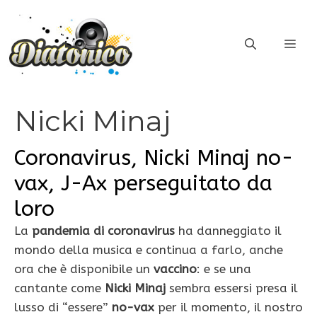
Vai
al
ME
contenuto
Nicki Minaj
Coronavirus, Nicki Minaj no-
vax, J-Ax perseguitato da
loro
La
pandemia di coronavirus
ha danneggiato il
mondo della musica e continua a farlo, anche
ora che è disponibile un
vaccino
: e se una
cantante come
Nicki Minaj
sembra essersi presa il
lusso di “essere”
no-vax
per il momento, il nostro