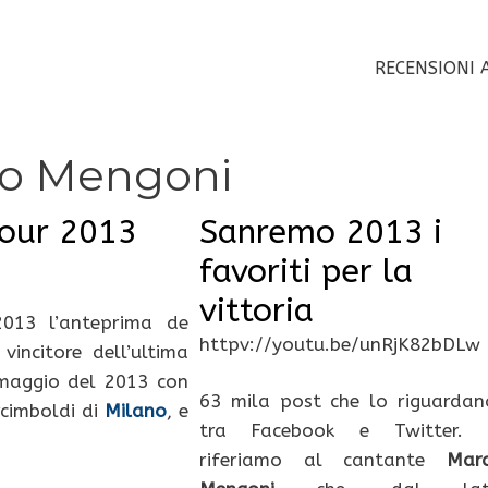
RECENSIONI 
co Mengoni
our 2013
Sanremo 2013 i
favoriti per la
vittoria
013 l’anteprima de
httpv://youtu.be/unRjK82bDLw
vincitore dell’ultima
8 maggio del 2013 con
63 mila post che lo riguardan
rcimboldi di
Milano
, e
tra Facebook e Twitter. 
riferiamo al cantante
Mar