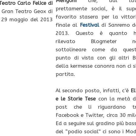
Mengoni
che, dal lat
Teatro Carlo Felice di
prettamente social, è il sup
al Gran Teatro Geox di
favorito stasera per la vittor
l 29 maggio del 2013
finale al
Festival
di Sanremo d
2013. Questo è quanto 
rilevato Blogmeter n
sottolineare come da ques
punto di vista con gli altri B
della kermesse canonra non ci s
partita.
Al secondo posto, infatti, c’è
El
e le Storie Tese
con la metà d
post che li riguardano t
Facebook e Twitter, circa 30 mil
Ed a seguire sul gradino più bas
del “podio social” ci sono i Mo