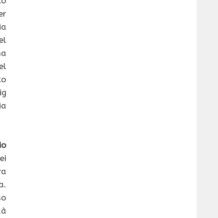
o
er
ia
el
ha
el
to
ig
ia
io
ei
ra
a.
so
dà