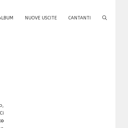
ALBUM
NUOVE USCITE
CANTANTI
o,
Ci
co