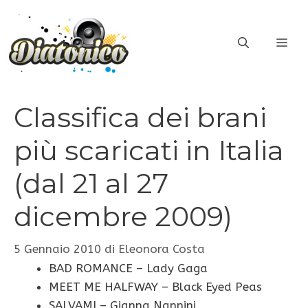
Vai
al
ME
contenuto
Classifica dei brani
più scaricati in Italia
(dal 21 al 27
dicembre 2009)
5 Gennaio 2010
di
Eleonora Costa
BAD ROMANCE – Lady Gaga
MEET ME HALFWAY – Black Eyed Peas
SALVAMI – Gianna Nannini