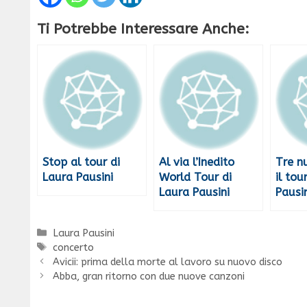
Ti Potrebbe Interessare Anche:
Stop al tour di
Al via l’Inedito
Tre n
Laura Pausini
World Tour di
il tou
Laura Pausini
Pausi
Categorie
Laura Pausini
Tag
concerto
Avicii: prima della morte al lavoro su nuovo disco
Abba, gran ritorno con due nuove canzoni