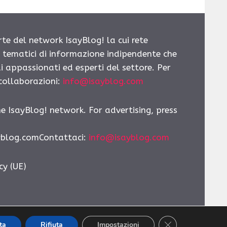
rte del network IsayBlog! la cui rete
i tematici di informazione indipendente che
i appassionati ed esperti del settore. Per
 collaborazioni:
info@isayblog.com
he IsayBlog! network. For advertising, press
yblog.comContattaci
:
info@isayblog.com
cy (UE)
CLOSE GDPR CO
ta
Rifiuta
Impostazioni