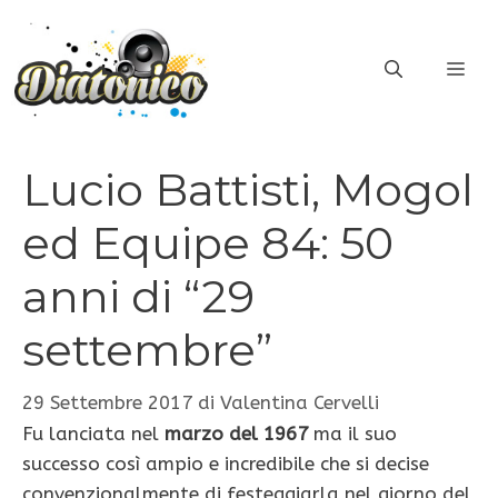
Vai
al
ME
contenuto
Lucio Battisti, Mogol
ed Equipe 84: 50
anni di “29
settembre”
29 Settembre 2017
di
Valentina Cervelli
Fu lanciata nel
marzo del 1967
ma il suo
successo così ampio e incredibile che si decise
convenzionalmente di festeggiarla nel giorno del