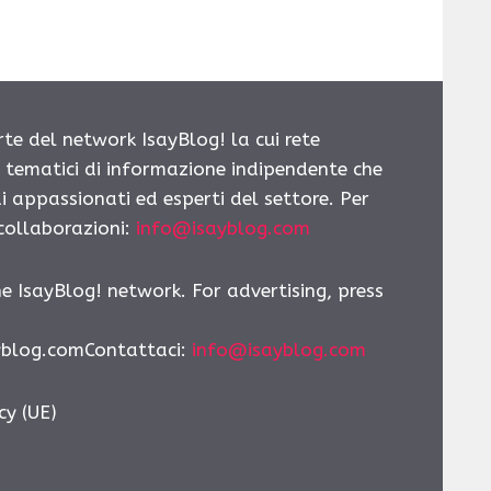
rte del network IsayBlog! la cui rete
i tematici di informazione indipendente che
i appassionati ed esperti del settore. Per
 collaborazioni:
info@isayblog.com
he IsayBlog! network. For advertising, press
yblog.comContattaci
:
info@isayblog.com
cy (UE)