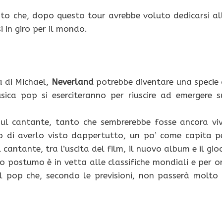
to che, dopo questo tour avrebbe voluto dedicarsi al
i in giro per il mondo.
a di Michael,
Neverland
potrebbe diventare una specie 
sica pop si eserciteranno per riuscire ad emergere s
sul cantante, tanto che sembrerebbe fosse ancora vi
o di averlo visto dappertutto, un po’ come capita p
l cantante, tra l’uscita del film, il nuovo album e il gio
to postumo è in vetta alle classifiche mondiali e per o
el pop che, secondo le previsioni, non passerà molto 