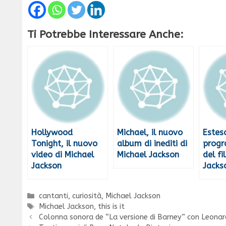
Ti Potrebbe Interessare Anche:
Hollywood
Michael, il nuovo
Esteso
Tonight, il nuovo
album di inediti di
prog
video di Michael
Michael Jackson
del f
Jackson
Jacks
Categorie
cantanti
,
curiosità
,
Michael Jackson
Tag
Michael Jackson
,
this is it
Colonna sonora de “La versione di Barney” con Leonard