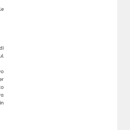
le
di
ul
vo
er
co
ra
in