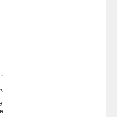
to
o,
di
he