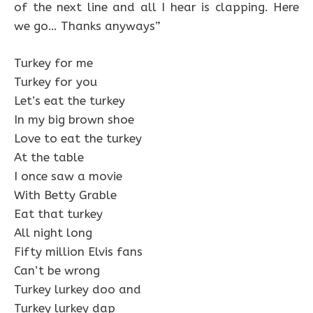
of the next line and all I hear is clapping. Here
we go… Thanks anyways”
Turkey for me
Turkey for you
Let’s eat the turkey
In my big brown shoe
Love to eat the turkey
At the table
I once saw a movie
With Betty Grable
Eat that turkey
All night long
Fifty million Elvis fans
Can’t be wrong
Turkey lurkey doo and
Turkey lurkey dap