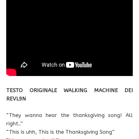
TESTO ORIGINALE WALKING MACHINE DEI
REVL9N
“They wanna hear the thanksgiving song! All
right..”
“This is uhh, This is the Thanksgiving Song”