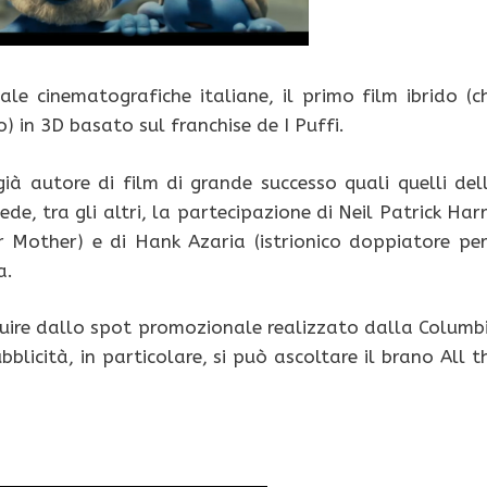
sale cinematografiche italiane, il primo film ibrido (c
) in 3D basato sul franchise de I Puffi.
già autore di film di grande successo quali quelli del
e, tra gli altri, la partecipazione di Neil Patrick Harr
 Mother) e di Hank Azaria (istrionico doppiatore per
a.
uire dallo spot promozionale realizzato dalla Columb
blicità, in particolare, si può ascoltare il brano All t