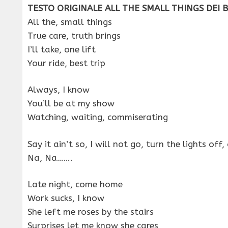
TESTO ORIGINALE ALL THE SMALL THINGS DEI B
All the, small things
True care, truth brings
I’ll take, one lift
Your ride, best trip
Always, I know
You’ll be at my show
Watching, waiting, commiserating
Say it ain’t so, I will not go, turn the lights of
Na, Na…….
Late night, come home
Work sucks, I know
She left me roses by the stairs
Surprises let me know she cares