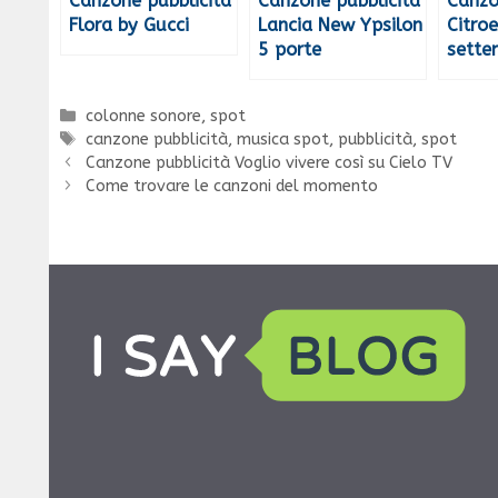
Canzone pubblicità
Canzone pubblicità
Canzo
Flora by Gucci
Lancia New Ypsilon
Citro
5 porte
sette
Categorie
colonne sonore
,
spot
Tag
canzone pubblicità
,
musica spot
,
pubblicità
,
spot
Canzone pubblicità Voglio vivere così su Cielo TV
Come trovare le canzoni del momento