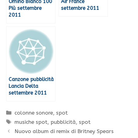
Omino Bianco 100
Air France
Più settembre
settembre 2011
2011
Canzone pubblicità
Lancia Delta
settembre 2011
Categorie
colonne sonore
,
spot
Tag
musiche spot
,
pubblicità
,
spot
Nuovo album di remix di Britney Spears