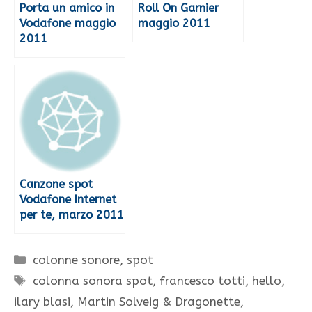
Porta un amico in
Roll On Garnier
Vodafone maggio
maggio 2011
2011
Canzone spot
Vodafone Internet
per te, marzo 2011
Categorie
colonne sonore
,
spot
Tag
colonna sonora spot
,
francesco totti
,
hello
,
ilary blasi
,
Martin Solveig & Dragonette
,