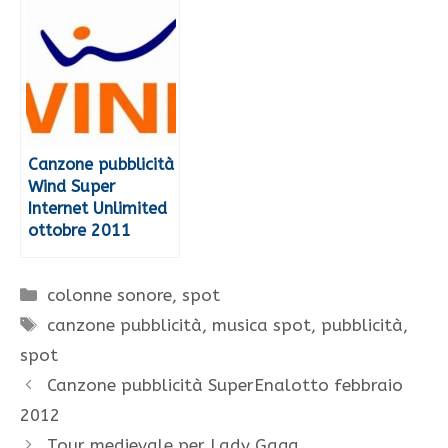
Canzone pubblicità
Wind Super
Internet Unlimited
ottobre 2011
Categorie
colonne sonore
,
spot
Tag
canzone pubblicità
,
musica spot
,
pubblicità
,
spot
Canzone pubblicità SuperEnalotto febbraio
2012
Tour medievale per Lady Gaga