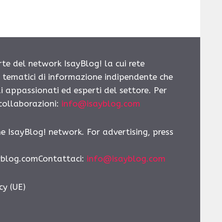
rte del network IsayBlog! la cui rete
i tematici di informazione indipendente che
i appassionati ed esperti del settore. Per
 collaborazioni:
info@isayblog.com
he IsayBlog! network. For advertising, press
yblog.comContattaci
:
info@isayblog.com
cy (UE)