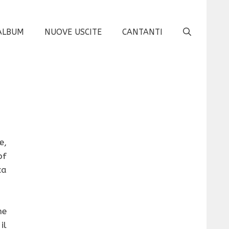
ALBUM
NUOVE USCITE
CANTANTI
e,
of
ca
he
il