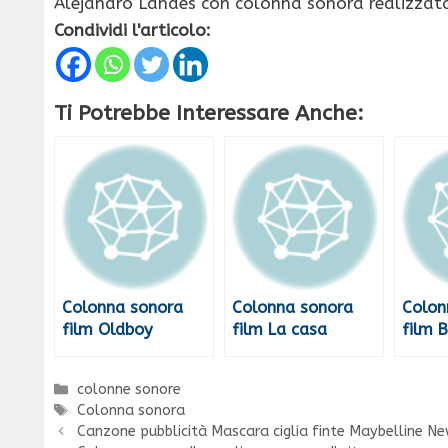
Alejandro Landes con colonna sonora realizzat
Condividi l'articolo:
Ti Potrebbe Interessare Anche:
Colonna sonora
Colonna sonora
Colon
film Oldboy
film La casa
film 
Categorie
colonne sonore
Tag
Colonna sonora
Canzone pubblicità Mascara ciglia finte Maybelline N