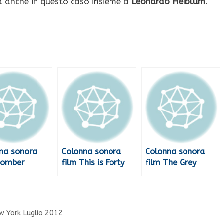
a anche in questo caso insieme a
Leonardo Heiblum
.
na sonora
Colonna sonora
Colonna sonora
Bomber
film This is Forty
film The Grey
ew York Luglio 2012