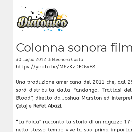
Vai
al
contenuto
Colonna sonora film
30 Luglio 2012
di
Eleonora Costa
httpv://youtu.be/M6zKzDFOwF8
Una produzione americana del 2011 che, dal 29 
sarà distribuita dalla Fandango. Trattasi de
Blood”, diretto da Joshua Marston ed interpretat
Çelaj e
Refet Abazi
.
“La faida” racconta la storia di un ragazzo 17-
nello stesso tempo vive la sua prima important