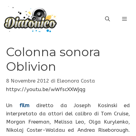
Vai
al
ME
contenuto
Colonna sonora
Oblivion
8 Novembre 2012
di
Eleonora Costa
httpv://youtu.be/wWfscXXWjqg
Un
film
diretto da Joseph Kosinski ed
interpretato da attori del calibro di Tom Cruise,
Morgan Freeman, Melissa Leo, Olga Kurylenko,
Nikolaj Coster-Waldau ed Andrea Riseborough.