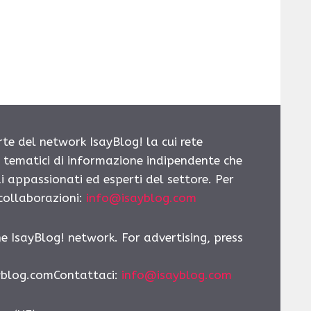
rte del network IsayBlog! la cui rete
i tematici di informazione indipendente che
i appassionati ed esperti del settore. Per
 collaborazioni:
info@isayblog.com
he IsayBlog! network. For advertising, press
yblog.comContattaci
:
info@isayblog.com