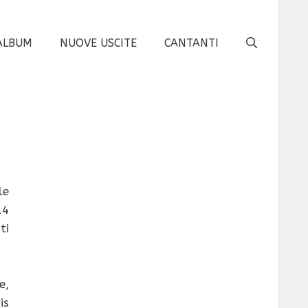
ALBUM
NUOVE USCITE
CANTANTI
le
14
ti
e,
is