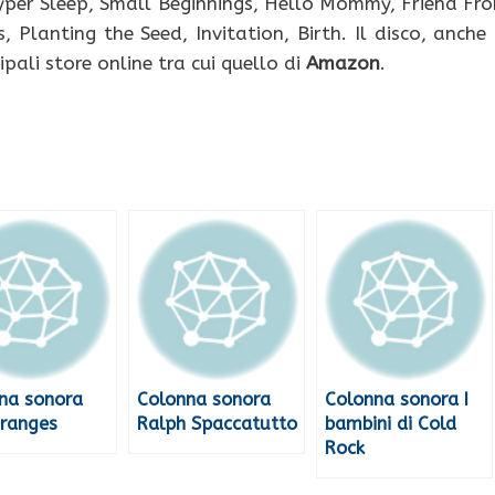
yper Sleep, Small Beginnings, Hello Mommy, Friend Fr
, Planting the Seed, Invitation, Birth. Il disco, anche 
cipali store online tra cui quello di
Amazon
.
na sonora
Colonna sonora
Colonna sonora I
ranges
Ralph Spaccatutto
bambini di Cold
Rock