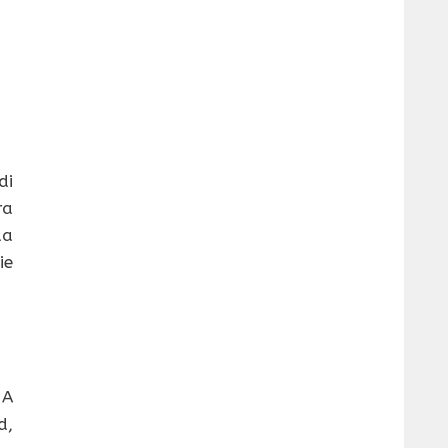
di
ra
da
ie
 A
d,