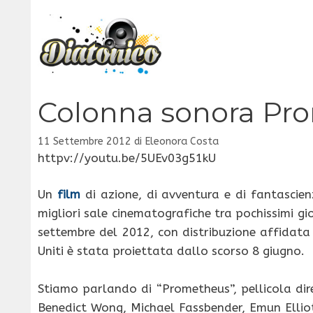
Vai
al
contenuto
Colonna sonora Pr
11 Settembre 2012
di
Eleonora Costa
httpv://youtu.be/5UEv03g51kU
Un
film
di azione, di avventura e di fantascien
migliori sale cinematografiche tra pochissimi gio
settembre del 2012, con distribuzione affidat
Uniti è stata proiettata dallo scorso 8 giugno.
Stiamo parlando di “Prometheus”, pellicola di
Benedict Wong, Michael Fassbender, Emun Elliot, 