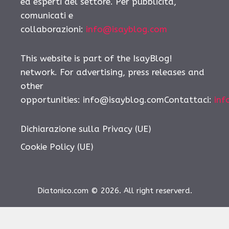
ed esperti del settore. Per pubblicità,
comunicati e
collaborazioni:
info@isayblog.com
This website is part of the IsayBlog!
network. For advertising, press releases and
other
opportunities:
info@isayblog.comContattaci
:
inf
Dichiarazione sulla Privacy (UE)
Cookie Policy (UE)
Diatonico.com © 2026. All right reserverd.