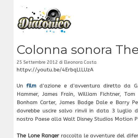
Vai
al
contenuto
Colonna sonora Th
25 Settembre 2012
di
Eleonora Costa
httpv://youtu.be/4ErbqLlLUzA
Un
film
d’azione e d’avventura diretto da G
Hammer, James Frain, William Fichtner, Tom W
Bonham Carter, James Badge Dale e Barry Pe
dovrebbe uscire salvo rinvii in data 3 luglio 
nostro Paese alla Walt Disney Studios Motion Pi
The Lone Ranger
raccolta le avventure del difen