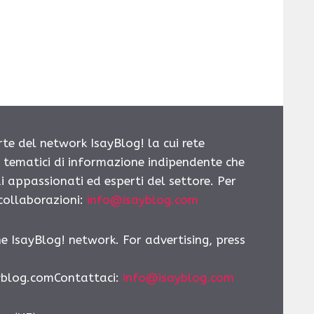
rte del network IsayBlog! la cui rete
i tematici di informazione indipendente che
i appassionati ed esperti del settore. Per
 collaborazioni:
info@isayblog.com
he IsayBlog! network. For advertising, press
yblog.comContattaci
:
info@isayblog.com