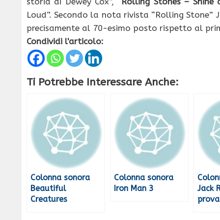
storia di Dewey Cox”, “
Rolling Stones – Shine 
Loud”. Secondo la nota rivista “Rolling Stone” Jac
precisamente al 70-esimo posto rispetto al pri
Condividi l'articolo:
Ti Potrebbe Interessare Anche:
Colonna sonora
Colonna sonora
Colon
Beautiful
Iron Man 3
Jack 
Creatures
prova