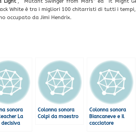
a Light
“, “Mutant Swinger from Mars” ed “It Might G
k White è tra i migliori 100 chitarristi di tutti i tempi,
mo occupato da Jimi Hendrix.
na sonora
Colonna sonora
Colonna sonora
Reacher La
Colpi da maestro
Biancaneve e il
 decisiva
cacciatore