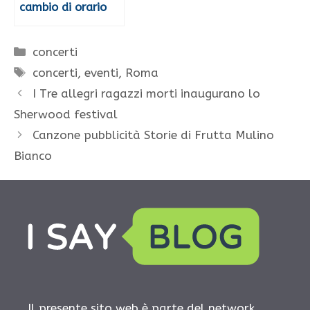
cambio di orario
Categorie
concerti
Tag
concerti
,
eventi
,
Roma
I Tre allegri ragazzi morti inaugurano lo
Sherwood festival
Canzone pubblicità Storie di Frutta Mulino
Bianco
Il presente sito web è parte del network