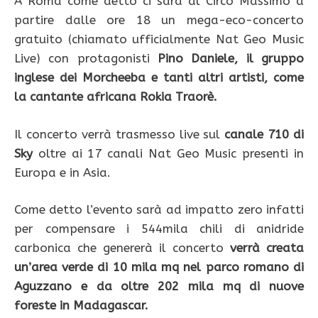
A Roma come detto ci sarà al Circo Massimo a
partire dalle ore 18 un mega-eco-concerto
gratuito (chiamato ufficialmente Nat Geo Music
Live) con protagonisti
Pino Daniele, il gruppo
inglese dei Morcheeba e tanti altri artisti, come
la cantante africana Rokia Traorè.
Il concerto verrà trasmesso live sul
canale 710 di
Sky
oltre ai 17 canali Nat Geo Music presenti in
Europa e in Asia.
Come detto l’evento sarà ad impatto zero infatti
per compensare i 544mila chili di anidride
carbonica che genererà il concerto
verrà creata
un’area verde di 10 mila mq nel parco romano di
Aguzzano e da oltre 202 mila mq di nuove
foreste in Madagascar.