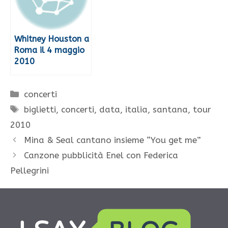
Whitney Houston a
Roma il 4 maggio
2010
Categorie
concerti
Tag
biglietti
,
concerti
,
data
,
italia
,
santana
,
tour
2010
Mina & Seal cantano insieme “You get me”
Canzone pubblicità Enel con Federica
Pellegrini